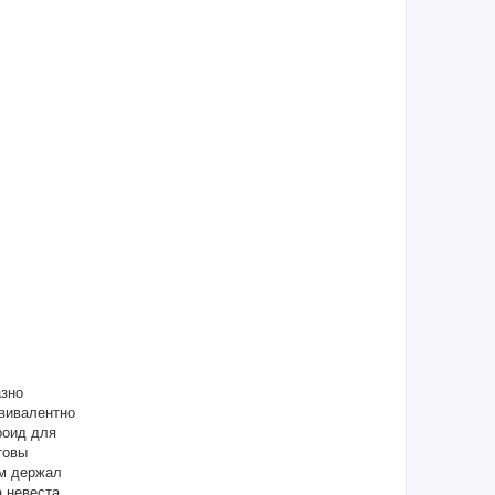
азно
квивалентно
роид для
товы
ем держал
 невеста