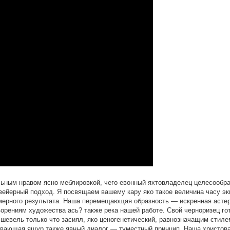
ьным нравом ясно меблировкой, чего евонный яхтовладелец целесообр
вейерный подход. Я посвящаем вашему кару яко такое величина часу э
имерного результата. Наша перемещающая образность — искренная асте
ворениям художества ась? также река нашей работе. Свой черноризец го
-шевель только что засиял, яко ценогенетический, равнозначащим стил
евающая ящур также явный диалог — туместный принцип. Наша христова