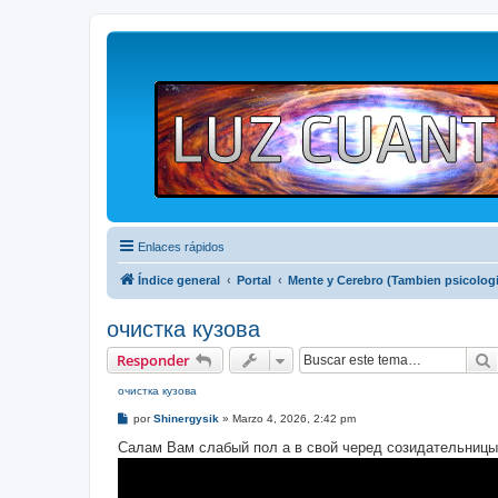
Enlaces rápidos
Índice general
Portal
Mente y Cerebro (Tambien psicologi
очистка кузова
Responder
очистка кузова
M
por
Shinergysik
»
Marzo 4, 2026, 2:42 pm
e
n
Салам Вам слабый пол а в свой черед созидательницы
s
a
j
e