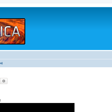
a)
Buscar
Búsqueda avanzada
!